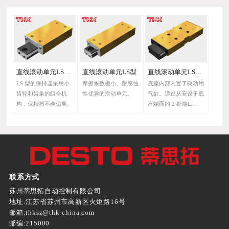
直线滚动单元LSP型
直线滚动单元LS型
直线滚动单元LSC型
LS 型的保持器采用小
摩擦系数极小、耐腐蚀
底座内部内置了驱动用
齿轮和齿条的组合机
性优异的滑动单元。
气缸。通过从安设于底
构，保持器不会偏离。
座端面的 2 处端口供
给空气，可以使滑轨进
行往复运动。
联系方式
苏州蒂思拓自动控制有限公司
地址:江苏省苏州市高新区火炬路16号
邮箱:thksz@thk-china.com
邮编:215000