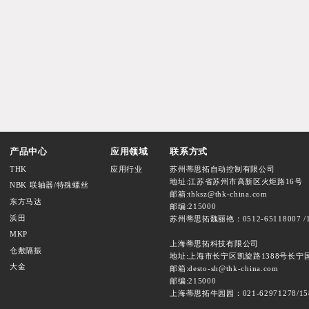
产品中心
应用领域
联系方式
THK
应用行业
苏州蒂思拓自动控制有限公司
地址:江苏省苏州市高新区火炬路16号
NBK 联轴器/特殊螺丝
邮箱:thksz@thk-china.com
东方马达
邮编:215000
浜田
苏州蒂思拓魏丽艳：0512-65118007 /1
MKP
上海蒂思拓科技有限公司
仓敷隔振
地址:上海市长宁区凯旋路1388号长宁国际
大金
邮箱:desto-sh@thk-china.com
邮编:215000
上海蒂思拓牛园园：021-62971278/15