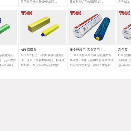
异的极压性能及机械稳定性。
具有非常优异的耐磨蚀性。
具有低发
环境中使
AFJ 润滑脂
无尘环境用·高负荷用 L…
高负荷、
合成油为基
AFJ润滑脂是一种以精制矿油为基
L100润滑脂采用高级合成油作为
L500
剂、具有优异
油，使用了尿素类增稠剂、特殊添
基础油，并配合使用复合锂基增稠
基础油，
对从低温到高
加剂的、在从低速到高速的宽 速
剂与特殊添加剂，实现了优异的低
剂与特殊
珠丝杠用高级
度范围内具有优异润滑性的润滑
发尘性能和传统低发尘润滑脂所不
性与优异
脂。
具备的较高的耐极压性，是一款适
命较长的
用于无尘环境的润滑脂。