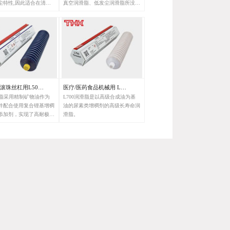
尘特性,因此适合在清洁
真空润滑脂、低发尘润滑脂所没有
用。
的稳定的滚动阻力值、低发尘性、
优异的耐微振磨损性的润滑脂。
滚珠丝杠用L50…
医疗/医药食品机械用 L…
润滑脂采用精制矿物油作为
L700润滑脂是以高级合成油为基
并配合使用复合锂基增稠
油的尿素类增稠剂的高级长寿命润
添加剂，实现了高耐极压
滑脂。
的泵送性，是一款使用寿
润滑脂。