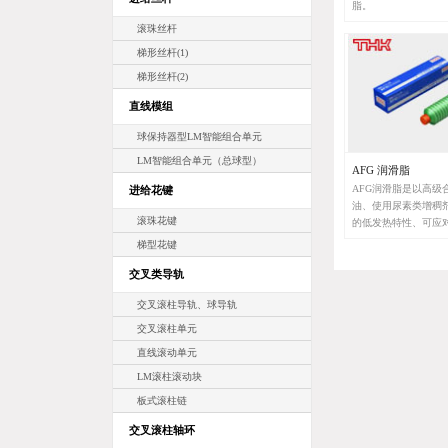
脂。
滚珠丝杆
梯形丝杆(1)
梯形丝杆(2)
直线模组
球保持器型LM智能组合单元
LM智能组合单元（总球型）
AFG 润滑脂
AFG润滑脂是以高级
进给花键
油、使用尿素类增稠
滚珠花键
的低发热特性、可应
温的宽温度范围的滚
梯型花键
润滑脂。
交叉类导轨
交叉滚柱导轨、球导轨
交叉滚柱单元
直线滚动单元
LM滚柱滚动块
板式滚柱链
交叉滚柱轴环