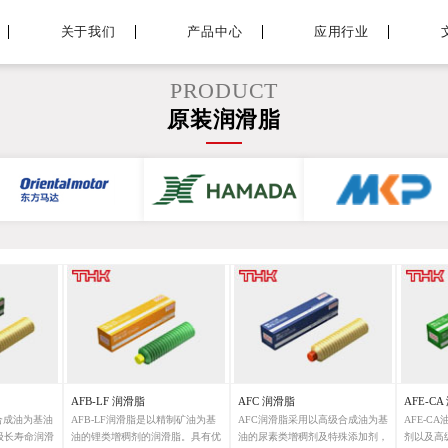
关于我们
产品中心
应用行业
PRODUCT
原装润滑脂
AFB-LF 润滑脂
AFC 润滑脂
AFE-C
合成油为基油
AFB-LF润滑脂是以精制矿油为基
AFC润滑脂采用以高级合成油为基
AFE-C
级长寿命润滑
油的锂类增稠剂的润滑脂。具有优
油的尿素类增稠剂及特殊添加剂，
剂以及高