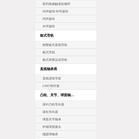
双列角接触滚柱轴环
内环旋转/外环旋转
内环旋转
外环旋转
板式导轨
精密板式直线导轨
板式导轨
板式有限运动导轨
直线轴承类
直线滚珠导套
LM行程衬套
凸轮、关节、球面轴…
滚针凸轮导向器
滚柱导向器
球面关节轴承
杆端球面接头
端面球轴承